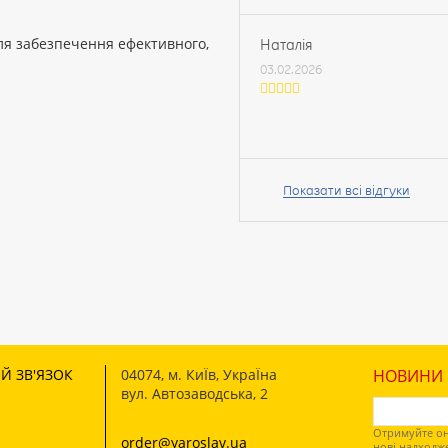
ля забезпечення ефективного,
Наталія
03.02.2026
Ваше
ім’я:
Показати всі відгуки
Ваш
відгук
Й ЗВ'ЯЗОК
04074
,
м. КиЇв, УкраЇна
НОВИНИ І
вул. Автозаводська, 2
Рейтинг:
Отримуйте он
order@yaroslav.ua
нові надходж