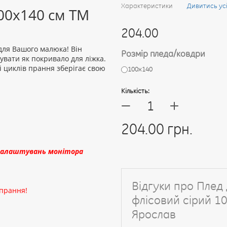
Характеристики
Дивитись ус
00х140 см ТМ
204.00
для Вашого малюка! Він
Розмір пледа/ковдри
увати як покривало для ліжка.
і циклів прання зберігає свою
100х140
Кількість:
+
—
204.00 грн.
д налаштувань монітора
Відгуки про Плед
 прання!
флісовий сірий 1
Ярослав