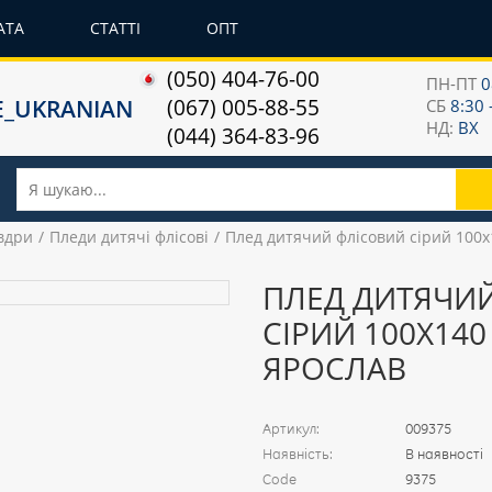
АТА
СТАТТІ
ОПТ
(050) 404-76-00
ПН-ПТ
0
(067) 005-88-55
СБ
8:30 
НД:
ВХ
(044) 364-83-96
овдри
Пледи дитячі флісові
Плед дитячий флісовий сірий 100х
ПЛЕД ДИТЯЧИ
СІРИЙ 100Х140
ЯРОСЛАВ
Артикул:
009375
Наявність:
В наявності
Code
9375