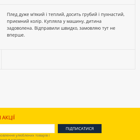
Плед дуже м'який і теплий, досить грубий і пухнастий,
приємний колір. Купляла у машину, дитина
задоволена. Відправили швидко, замовляю тут не
вперше.
 АКЦІЇ
овлення улюблених товарів і
ення в магазин