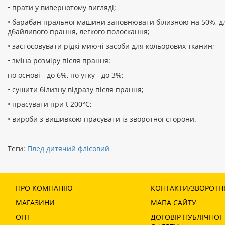
• прати у вивернотому вигляді;
• барабан пральної машини заповнювати білизною на 50%, д
дбайливого прання, легкого полоскання;
• застосовувати рідкі миючі засоби для кольорових тканин;
• зміна розміру після прання:
по основі - до 6%, по утку - до 3%;
• сушити білизну відразу після прання;
• прасувати при t 200°С;
• вироби з вишивкою прасувати із зворотної сторони.
Теги:
Плед дитячий флісовий
ПРО КОМПАНІЮ
КОНТАКТИ/ЗВОРОТНІ
МАГАЗИНИ
МАПА САЙТУ
ОПТ
ДОГОВІР ПУБЛІЧНОЇ