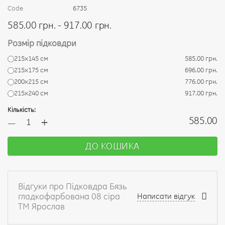
Code
6735
585.00 грн. - 917.00 грн.
Розмір підковдри
215х145 см
585.00 грн.
215х175 см
696.00 грн.
200х215 см
776.00 грн.
215х240 см
917.00 грн.
Кількість:
+
585.00
—
ДО КОШИКА
Відгуки про Підковдра Бязь
гладкофарбована 08 сіра
Написати відгук
ТМ Ярослав