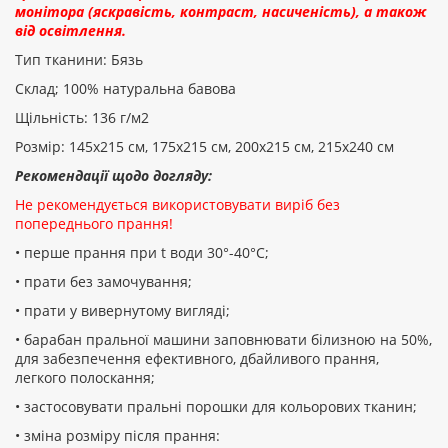
монітора (яскравість, контраст, насиченість), а також
від освітлення.
Тип тканини: Бязь
Склад; 100% натуральна бавова
Щільність: 136 г/м2
Розмір: 145х215 см, 175х215 см, 200х215 см, 215х240 см
Рекомендації щодо догляду:
Не рекомендується використовувати виріб без
попереднього прання!
• перше прання при t води 30°-40°C;
• прати без замочування;
• прати у вивернутому вигляді;
• барабан пральної машини заповнювати білизною на 50%,
для забезпечення ефективного, дбайливого прання,
легкого полоскання;
• застосовувати пральні порошки для кольорових тканин;
• зміна розміру після прання: