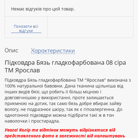
Немає відгуків про цей товар.
Ваше
ім’я:
Показати всі
відгуки
Опис
Характеристики
Ваш
відгук
Підковдра Бязь гладкофарбована 08 сіра
ТМ Ярослав
Підковдра Бязь гладкофарбована ТМ "Ярослав" виконана з
100% натуральної бавовни. Дана тканина щільніша від
інших видів бязі, що робить її більш міцною і
Рейтинг:
довговічнішою у використанні, проте залишається
приємною на дотик, так само бязь добре вбирає зайву
вологу, не подразнює шкіру, так як є гіпоалергенна. До
однотонної підковдри можна підібрати такі ж в тон
ПРОДОВЖИТИ
наволочки і простирадла.
Увага! Колір та відтінок можуть відрізнятися від
представленого фото в залежності від налаштувань