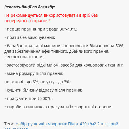
Рекомендації по догляду:
Не рекомендується використовувати виріб без
попереднього прання!
• перше прання при t води 30°-40°C;
• прати без замочування;
• барабан пральної машини заповнювати білизною на 50%,
для забезпечення ефективного, дбайливого прання,
легкого полоскання;
• застосовувати рідкі миючі засоби для кольорових тканин;
• зміна розміру після прання:
по основі - до 6%, по утку - до 3%;
• сушити білизну відразу після прання;
• прасувати при t 200°С;
• вироби з вишивкою прасувати із зворотної сторони.
Теги:
Набір рушників махрових Пілот 420 г/м2 2 шт сірий