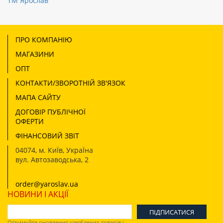
ТМ Ярослав
ПРО КОМПАНІЮ
МАГАЗИНИ
ОПТ
КОНТАКТИ/ЗВОРОТНІЙ ЗВ'ЯЗОК
МАПА САЙТУ
ДОГОВІР ПУБЛІЧНОЇ
ОФЕРТИ
ФІНАНСОВИЙ ЗВІТ
04074
,
м. КиЇв, УкраЇна
вул. Автозаводська, 2
order@yaroslav.ua
НОВИНИ І АКЦІЇ
Отримуйте оновлення улюблених товарів і