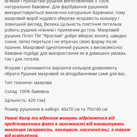
М'який і пухнастий рушник виготовлений з 100%
Рейтинг:
натуральної бавовни. Для фарбування рушників
використовуються виключно натуральні барвники, тому
махровий виріб надовго збереже яскравість кольору і
зовнішній вигляд. Велика щільність плетіння петельок
ПРОДОВЖИТИ
робить рушник ніжним і приємним до тіла. Махровий
рушник Пілот ТМ "Ярослав" добре вбирає вологу, швидко
сохне, легко переться і не втрачає свою форму після
прання. Махровий однотонний рушник з високоякісної
бавовни підійде для використання як в домашніх умовах,
так і для готелів.
Яскраві і різноманітні варіанти кольорів дозволяють
обрати Рушник махровий за вподобаннями саме для вас.
Тип тканини: махрова
Склад: 100% бавовна
Щільність: 420 г/м2
Розмір рушників в наборі: 40х70 см та 70х140 см
Увага! Колір та відтінок можуть відрізнятися від
представленого фото в залежності від налаштувань
монітора (яскравість, контраст, насиченість), а також
від освітлення.