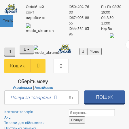
Офіційний
(050) 404-76-
Пн-Пт
08:30 -
сайт
00
19:00
виробника
(067) 005-88-
Сб
8:30 -
Фільтр
55
13:00
(044) 364-83-
Нд:
Вх
96
Мова
Кошик
0
Оберіть мову
Українська
|
Англійська
ПОШУК
Пошук за товарами
Каталог товарів
Акції
Товари для військових
Постільна білизна