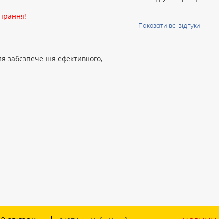
Ваше
 прання!
ім’я:
Показати всі відгуки
ля забезпечення ефективного,
Ваш
відгук
Рейтинг:
ПРОДОВЖИТИ