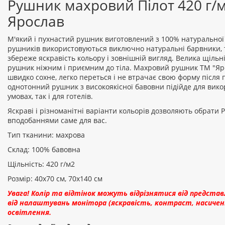
Рушник махровий Пілот 420 г/м
Ярослав
М'який і пухнастий рушник виготовлений з 100% натуральної
рушників використовуються виключно натуральні барвники, 
збереже яскравість кольору і зовнішній вигляд. Велика щільн
рушник ніжним і приємним до тіла. Махровий рушник ТМ "Яро
швидко сохне, легко переться і не втрачає свою форму після
однотонний рушник з високоякісної бавовни підійде для вико
умовах, так і для готелів.
Яскраві і різноманітні варіанти кольорів дозволяють обрати
вподобаннями саме для вас.
Тип тканини: махрова
Склад: 100% бавовна
Щільність: 420 г/м2
Розмір: 40х70 см, 70х140 см
Увага! Колір та відтінок можуть відрізнятися від предста
від налаштувань монітора (яскравість, контраст, насичені
освітлення.