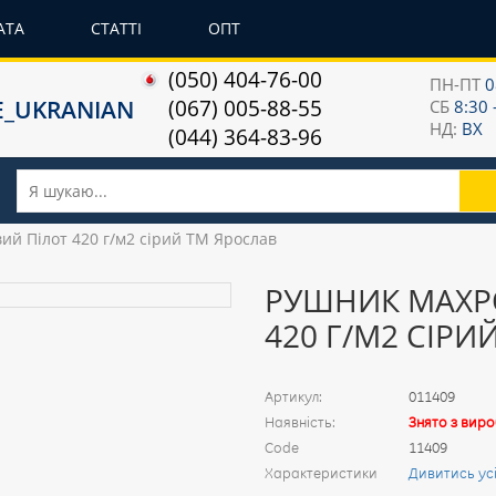
АТА
СТАТТІ
ОПТ
(050) 404-76-00
ПН-ПТ
0
(067) 005-88-55
СБ
8:30 
НД:
ВХ
(044) 364-83-96
ий Пілот 420 г/м2 сірий ТМ Ярослав
РУШНИК МАХР
420 Г/М2 СІРИ
Артикул:
011409
Наявність:
Знято з вир
Code
11409
Характеристики
Дивитись ус