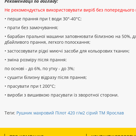
Рекомендації по догляду:
Не рекомендується використовувати виріб без попереднього
• перше прання при t води 30°-40°C;
• прати без замочування;
• барабан пральної машини заповнювати білизною на 50%, д
дбайливого прання, легкого полоскання;
• застосовувати рідкі миючі засоби для кольорових тканин;
• зміна розміру після прання:
по основі - до 6%, по утку - до 3%;
• сушити білизну відразу після прання;
• прасувати при t 200°С;
• вироби з вишивкою прасувати із зворотної сторони.
Теги:
Рушник махровий Пілот 420 г/м2 сірий ТМ Ярослав