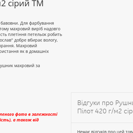
2 сірий ТМ
 бавовни. Для фарбування
тому махровий виріб надовго
ість плетіння петельок робить
слав" добре вбирає вологу,
 прання. Махровий
ристання як в домашніх
 Рушник махровий за
Відгуки про Рушн
Пілот 420 г/м2 сі
вленого фото в залежності
сть), а також від
Немає відгуків про цей тов