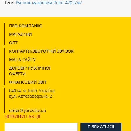
Теги:
Рушник махровий Пілот 420 г/м2
ПРО КОМПАНІЮ
МАГАЗИНИ
ОПТ
КОНТАКТИ/ЗВОРОТНІЙ ЗВ'ЯЗОК
МАПА САЙТУ
ДОГОВІР ПУБЛІЧНОЇ
ОФЕРТИ
ФІНАНСОВИЙ ЗВІТ
04074
,
м. КиЇв, УкраЇна
вул. Автозаводська, 2
order@yaroslav.ua
НОВИНИ І АКЦІЇ