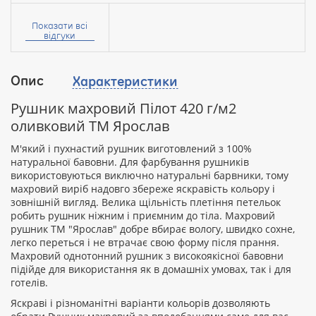
Ваше
ім’я:
Показати всі
відгуки
Опис
Характеристики
Ваш
відгук
Рушник махровий Пілот 420 г/м2
оливковий ТМ Ярослав
М'який і пухнастий рушник виготовлений з 100%
натуральної бавовни. Для фарбування рушників
використовуються виключно натуральні барвники, тому
Рейтинг:
махровий виріб надовго збереже яскравість кольору і
зовнішній вигляд. Велика щільність плетіння петельок
робить рушник ніжним і приємним до тіла. Махровий
рушник ТМ "Ярослав" добре вбирає вологу, швидко сохне,
ПРОДОВЖИТИ
легко переться і не втрачає свою форму після прання.
Махровий однотонний рушник з високоякісної бавовни
підійде для використання як в домашніх умовах, так і для
готелів.
Яскраві і різноманітні варіанти кольорів дозволяють