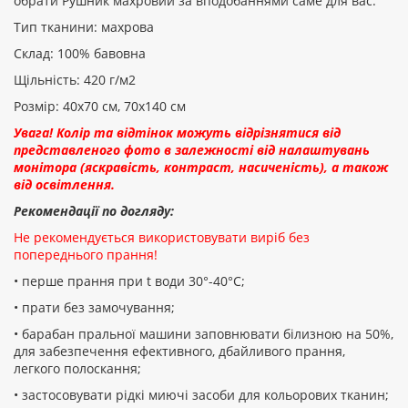
обрати Рушник махровий за вподобаннями саме для вас.
Тип тканини: махрова
Склад: 100% бавовна
Щільність: 420 г/м2
Розмір: 40х70 см, 70х140 см
Увага! Колір та відтінок можуть відрізнятися від
представленого фото в залежності від налаштувань
монітора (яскравість, контраст, насиченість), а також
від освітлення.
Рекомендації по догляду:
Не рекомендується використовувати виріб без
попереднього прання!
• перше прання при t води 30°-40°C;
• прати без замочування;
• барабан пральної машини заповнювати білизною на 50%,
для забезпечення ефективного, дбайливого прання,
легкого полоскання;
• застосовувати рідкі миючі засоби для кольорових тканин;