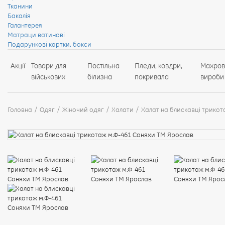
Тканини
Бакалія
Галантерея
Матраци ватинові
Подарункові картки, бокси
Акції
Товари для
Постільна
Пледи, ковдри,
Махров
військових
білизна
покривала
вироби
Головна
Одяг
Жіночий одяг
Халати
Халат на блискавці трикот