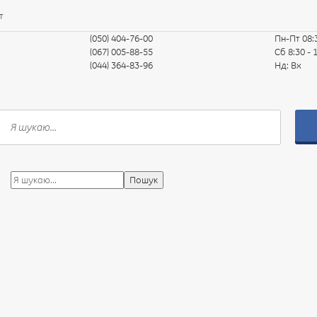
т
(050) 404-76-00
Пн-Пт
08:
(067) 005-88-55
Сб
8:30 - 
(044) 364-83-96
Нд:
Вх