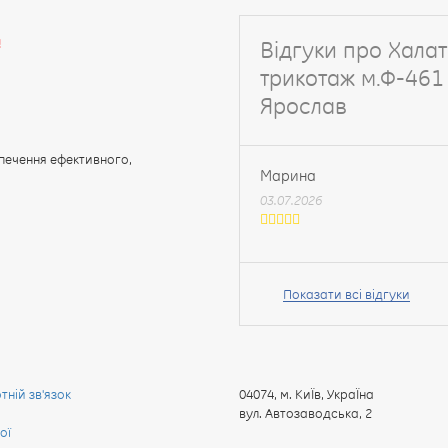
!
Відгуки про Халат
трикотаж м.Ф-461
Ярослав
печення ефективного,
Марина
03.07.2026
Ваше
ім’я:
Показати всі відгуки
Ваш
ній зв'язок
04074
,
м. КиЇв, УкраЇна
відгук
вул. Автозаводська, 2
ої