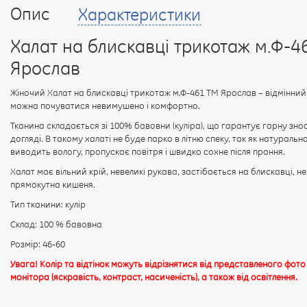
Опис
Характеристики
Халат на блискавці трикотаж м.Ф-4
Ярослав
Жіночий Халат на блискавці трикотаж м.Ф-461 ТМ Ярослав – відмінний
можна почуватися невимушено і комфортно.
Тканина складається зі 100% бавовни (куліра), що гарантує гарну знос
догляді. В такому халаті не буде парко в літню спеку, так як натураль
виводить вологу, пропускає повітря і швидко сохне після прання.
Халат має вільний крій, невеликі рукава, застібається на блискавці, н
прямокутна кишеня.
Тип тканини: кулір
Склад: 100 % бавовна
Розмір: 46-60
Увага! Колір та відтінок можуть відрізнятися від представленого фото
монітора (яскравість, контраст, насиченість), а також від освітлення.