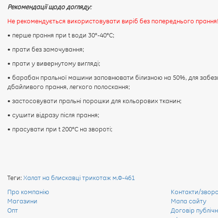
Рекомендації щодо догляду:
Не рекомендується використовувати виріб без попереднього прання
• перше прання при t води 30°-40°C;
• прати без замочування;
• прати у вивернутому вигляді;
• барабан пральної машини заповнювати білизною на 50%, для забез
дбайливого прання, легкого полоскання;
• застосовувати пральні порошки для кольорових тканин;
• сушити відразу після прання;
• прасувати при t 200°С на звороті;
Теги:
Халат на блискавці трикотаж м.Ф-461
Про компанію
Контакти/зворот
Магазини
Мапа сайту
Опт
Договір публічн