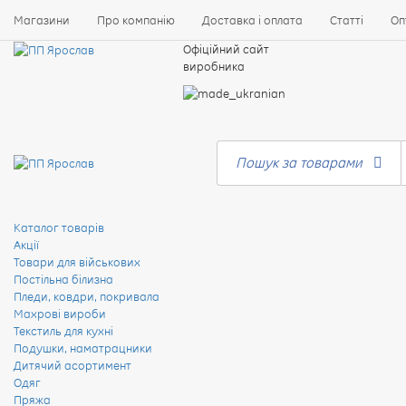
Магазини
Про компанію
Доставка і оплата
Статті
Оп
Офіційний сайт
виробника
Пошук за товарами
Каталог товарів
Акції
Товари для військових
Постільна білизна
Пледи, ковдри, покривала
Махрові вироби
Текстиль для кухні
Подушки, наматрацники
Дитячий асортимент
Одяг
Пряжа