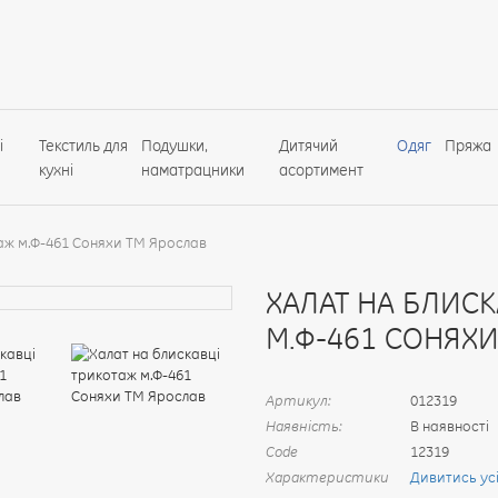
і
Текстиль для
Подушки,
Дитячий
Одяг
Пряжа
кухні
наматрацники
асортимент
аж м.Ф-461 Соняхи ТМ Ярослав
ХАЛАТ НА БЛИСК
М.Ф-461 СОНЯХ
Артикул:
012319
Наявність:
В наявності
Code
12319
Характеристики
Дивитись ус