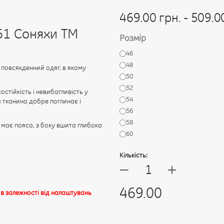
469.00 грн. - 509.0
61 Соняхи ТМ
Розмір
46
48
 повсякденний одяг, в якому
50
52
остійкість і невибагливість у
54
на тканина добре поглинає і
56
58
е має пояса, з боку вшита глибока
60
Кількість:
+
—
469.00
 в залежності від налаштувань