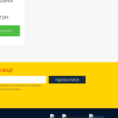
 Бабки
грн.
ЛЬНІШЕ
 АКЦІЇ
овлення улюблених товарів і
ення в магазин