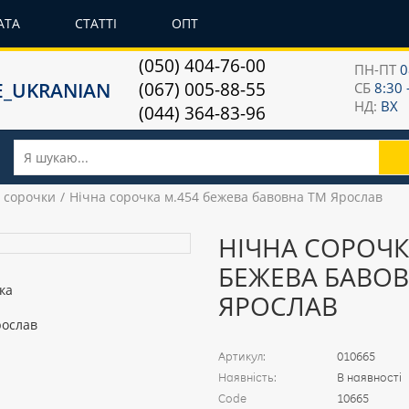
АТА
СТАТТІ
ОПТ
(050) 404-76-00
ПН-ПТ
0
(067) 005-88-55
СБ
8:30 
НД:
ВХ
(044) 364-83-96
і сорочки
Нічна сорочка м.454 бежева бавовна ТМ Ярослав
НІЧНА СОРОЧК
БЕЖЕВА БАВОВ
ЯРОСЛАВ
Артикул:
010665
Наявність:
В наявності
Code
10665