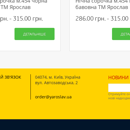
орочка м.454 чорна
Нічна сорочка м.454
 ТМ Ярослав
бавовна ТМ Ярослав
Рейтинг:
рн. - 315.00 грн.
286.00 грн. - 315.00 
ПРОДОВЖИТИ
ДЕТАЛЬНІШЕ
ДЕТА
Й ЗВ'ЯЗОК
04074
,
м. КиЇв, УкраЇна
НОВИНИ І
вул. Автозаводська, 2
Отримуйте он
order@yaroslav.ua
нові надходж