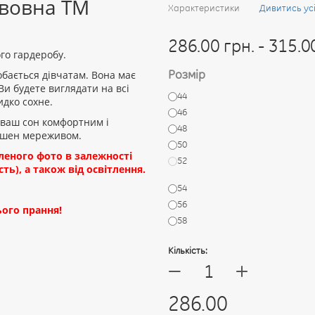
авовна ТМ
Характеристики
Дивитись ус
286.00 грн. - 315.0
го гардеробу.
Розмір
бається дівчатам. Вона має
Ви будете виглядати на всі
44
идко сохне.
46
 ваш сон комфортним і
48
рашен мереживом.
50
вленого фото в залежності
52
ть), а також від освітлення.
54
56
ого прання!
58
Кількість:
+
—
286.00