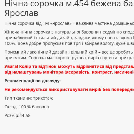
Нічна сорочка м.454 бежева б
Ярослав
Нічна сорочка від ТМ «Ярослав» – важлива частина домашньо
Жіноча нічна сорочка з натуральної бавовни неодмінно сподо
привабливий і стильний дизайн, завдяки якому навіть вдома 
100%. Вона добре пропускає повітря і вбирає вологу, дуже шв
Приємний лаконічний дизайн і вільний крій – все це зробить
приємним. Сорочка має короткі рукава, виріз сорочки прик
Увага! Колір та відтінок можуть відрізнятися від предста
від налаштувань монітора (яскравість, контраст, насиченіс
Рекомендації по догляду:
Не рекомендується використовувати виріб без попереднь
Тип тканини: трикотаж
Склад: 100 % бавовна
Розмір:44-58