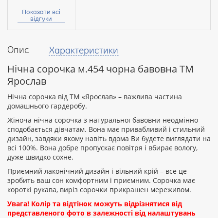
ім’я:
Показати всі
відгуки
Опис
Характеристики
Ваш
відгук
Нічна сорочка м.454 чорна бавовна ТМ
Ярослав
Нічна сорочка від ТМ «Ярослав» – важлива частина
домашнього гардеробу.
Жіноча нічна сорочка з натуральної бавовни неодмінно
Рейтинг:
сподобається дівчатам. Вона має привабливий і стильний
дизайн, завдяки якому навіть вдома Ви будете виглядати на
всі 100%. Вона добре пропускає повітря і вбирає вологу,
дуже швидко сохне.
ПРОДОВЖИТИ
Приємний лаконічний дизайн і вільний крій – все це
зробить ваш сон комфортним і приємним. Сорочка має
короткі рукава, виріз сорочки прикрашен мереживом.
Увага! Колір та відтінок можуть відрізнятися від
представленого фото в залежності від налаштувань