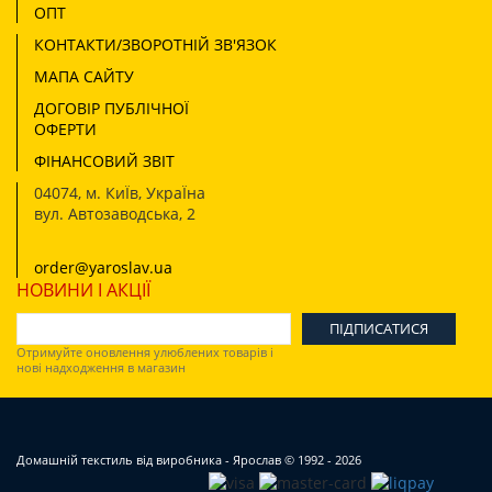
ОПТ
КОНТАКТИ/ЗВОРОТНІЙ ЗВ'ЯЗОК
МАПА САЙТУ
ДОГОВІР ПУБЛІЧНОЇ
ОФЕРТИ
ФІНАНСОВИЙ ЗВІТ
04074
,
м. КиЇв, УкраЇна
вул. Автозаводська, 2
order@yaroslav.ua
НОВИНИ І АКЦІЇ
Отримуйте оновлення улюблених товарів і
нові надходження в магазин
Домашній текстиль від виробника - Ярослав
© 1992 - 2026