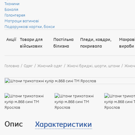
Тканини
Бакалія
Галантерея
Матраци ватинові
Подарункові картки, бокси
Акції
Товари для
Постільна
Пледи, ковдри,
Махров
військових
білизна
покривала
вироби
Головна
Одяг
Жіночий одяг
Жіночі бриджі, шорти, штани
Жіноч
Опис
Характеристики