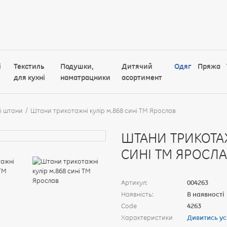
і
Текстиль
Подушки,
Дитячий
Одяг
Пряжа
для кухні
наматрацники
асортимент
і штани
Штани трикотажні кулір м.868 сині ТМ Ярослав
ШТАНИ ТРИКОТАЖ
СИНІ ТМ ЯРОСЛ
Артикул:
004263
Наявність:
В наявності
Code
4263
Характеристики
Дивитись ус