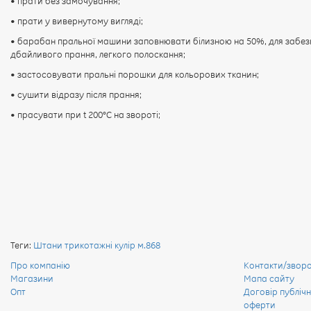
• прати без замочування;
• прати у вивернутому вигляді;
• барабан пральної машини заповнювати білизною на 50%, для забез
дбайливого прання, легкого полоскання;
• застосовувати пральні порошки для кольорових тканин;
• сушити відразу після прання;
• прасувати при t 200°С на звороті;
Теги:
Штани трикотажні кулір м.868
Про компанію
Контакти/зворот
Магазини
Мапа сайту
Опт
Договір публічн
оферти