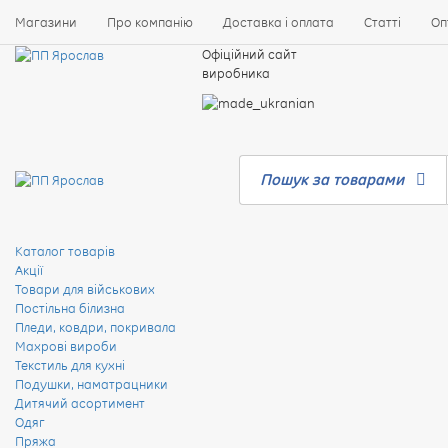
Магазини
Про компанію
Доставка і оплата
Статті
Оп
Офіційний сайт
виробника
Пошук за товарами
Каталог товарів
Акції
Товари для військових
Постільна білизна
Пледи, ковдри, покривала
Махрові вироби
Текстиль для кухні
Подушки, наматрацники
Дитячий асортимент
Одяг
Пряжа