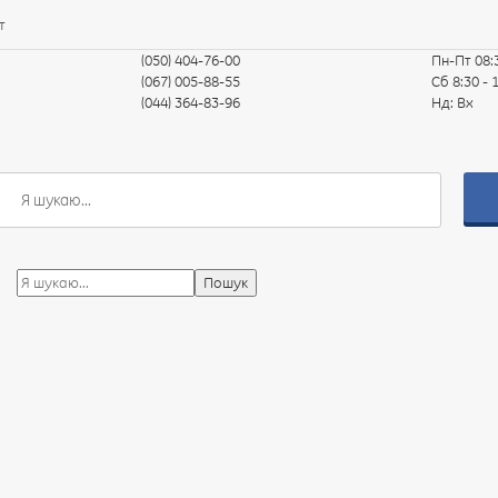
т
(050) 404-76-00
Пн-Пт
08:
(067) 005-88-55
Сб
8:30 - 
(044) 364-83-96
Нд:
Вх