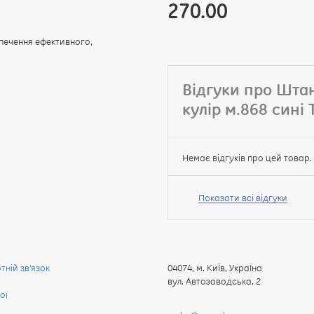
270.00
печення ефективного,
Відгуки про Шта
кулір м.868 сині
Немає відгуків про цей товар.
Ваше
ім’я:
Показати всі відгуки
Ваш
ній зв'язок
04074
,
м. КиЇв, УкраЇна
відгук
вул. Автозаводська, 2
ої