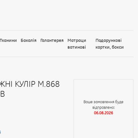
Тканини
Бакалія
Галантерея
Матраци
Подарункові
ватинові
картки, бокси
НІ КУЛІР М.868
АВ
Ваше замовлення буде
відправлено:
06.08.2026
і