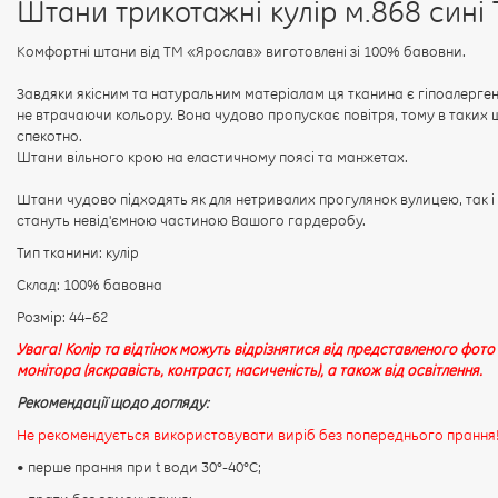
Штани трикотажні кулір м.868 сині
Комфортні штани від ТМ «Ярослав» виготовлені зі 100% бавовни.
Завдяки якісним та натуральним матеріалам ця тканина є гіпоалерге
не втрачаючи кольору. Вона чудово пропускає повітря, тому в таких 
спекотно.
Штани вільного крою на еластичному поясі та манжетах.
Штани чудово підходять як для нетривалих прогулянок вулицею, так і
стануть невід'ємною частиною Вашого гардеробу.
Тип тканини: кулір
Склад: 100% бавовна
Розмір: 44–62
Увага! Колір та відтінок можуть відрізнятися від представленого фото
монітора (яскравість, контраст, насиченість), а також від освітлення.
Рекомендації щодо догляду:
Не рекомендується використовувати виріб без попереднього прання
• перше прання при t води 30°-40°C;