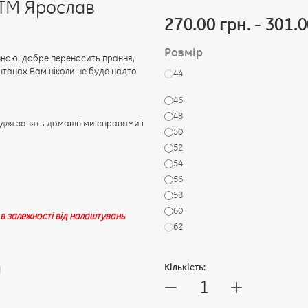
 ТМ Ярослав
270.00 грн. - 301.0
Розмір
нною, добре переносить прання,
штанах Вам ніколи не буде надто
44
46
48
 для занять домашніми справами і
50
52
54
56
58
60
 в залежності від налаштувань
62
Кількість:
!
+
—