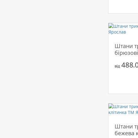
Штани т
бірюзов
488.0
від
Штани т
бежева 