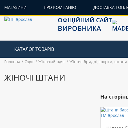
МАГАЗИНИ
ПРО КОМПАНІЮ
ДОСТАВКА І ОПЛ
ОФІЦІЙНИЙ САЙТ
ВИРОБНИКА
КАТАЛОГ ТОВАРІВ
Головна
Одяг
Жіночий одяг
Жіночі бриджі, шорти, штани
ЖІНОЧІ ШТАНИ
На сторінц