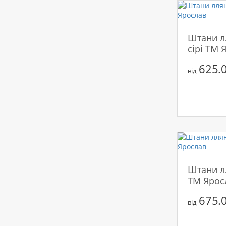
Штани лл
сірі ТМ 
625.0
від
Штани л
ТМ Ярос
675.0
від