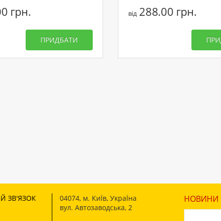
0 грн.
288.00 грн.
від
ПРИДБАТИ
ПРИ
Й ЗВ'ЯЗОК
04074
,
м. КиЇв, УкраЇна
НОВИНИ І
вул. Автозаводська, 2