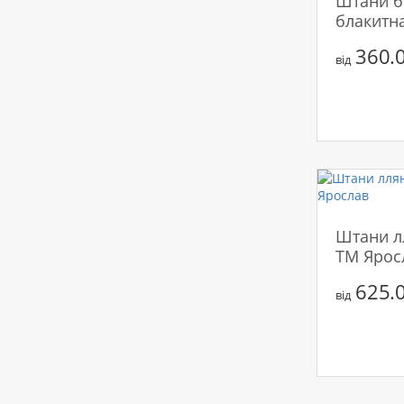
Штани б
блакитн
360.0
від
Штани лл
ТМ Ярос
625.0
від