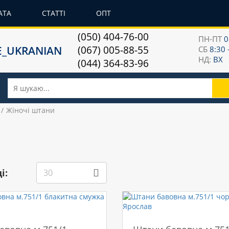
АТА
СТАТТІ
ОПТ
(050) 404-76-00
ПН-ПТ
0
(067) 005-88-55
СБ
8:30 
НД:
ВХ
(044) 364-83-96
Жіночі штани
і:
30