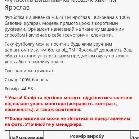
Ярослав
Футболка Вишиванка м.623 ТМ Ярослав - виконана з 100%
бавовни (куліра). Модель прямого крою з короткими
рукавами. Орнамент нанесений на тканину машинним
Рейтинг:
способом і включає в себе геометричні елементи.
Таку футболку можна носити з будь яким зручним
варіантом низу. Футболка від ТМ "Ярослав" доповнить Ваш
образ та стане універсальним предметом одягу на кожен
ПРОДОВЖИТИ
день або на важливу подію.
Тип тканини: трикотаж
Склад: 100% бавовна
Розмір: 44-58
* Увага! Колір та відтінок можуть відрізнятися залежно
від налаштувань монітора (яскравість, контраст,
насиченість), а також освітлення.
**Колір вишивки може не збігатися із представленим
на фото. Уточнюйте у менеджера.
Розмір виробу
Найменування
До