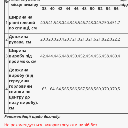
№
місця виміру
від
38
40
42
44
46
48
50
52
54
56
Ширина на
1
рівні плечей
40,5
41,5
43,0
44,3
45,5
46,7
48,0
49,2
50,4
51,7
по спинці, см
Довжина
2
20,0
20,0
20,4
20,7
21,0
21,3
21,6
21,8
22,0
22,2
рукава, см
Ширина
3
виробу під
42,4
44,4
46,4
48,4
50,4
52,4
54,4
56,4
58,4
60,4
проймою, см
Довжина
виробу (від
середини
горловини
4
63
64
64,5
65,5
66,5
67,5
68,5
69,0
70,0
70,5
спинки по
центру до
низу виробу),
см
Рекомендації щодо догляду:
Не рекомендується використовувати виріб без