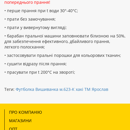
попереднього прання!
• перше прання при t води 30°-40°C;
• прати без замочування;
• прати у вивернутому вигляді;
• барабан пральної машини заповнювати білизною на 50%,
для забезпечення ефективного, дбайливого прання,
легкого полоскання;
• застосовувати пральні порошки для кольорових тканин;
• сушити відразу після прання;
• прасувати при t 200°С на звороті;
Теги:
Футболка Вишиванка м.623-К хакі ТМ Ярослав
ПРО КОМПАНІЮ
МАГАЗИНИ
ОПТ