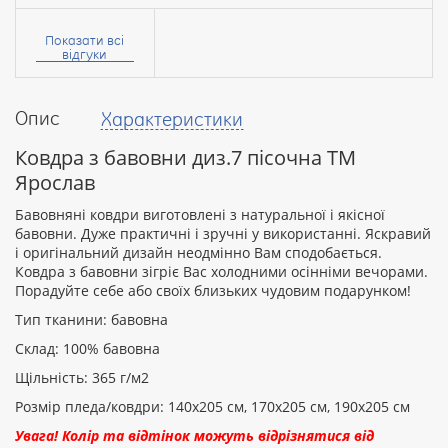
Ваше
ім’я:
Показати всі
відгуки
Опис
Характеристики
Ваш
відгук
Ковдра з бавовни диз.7 пісочна ТМ
Ярослав
Бавовняні ковдри виготовлені з натуральної і якісної
бавовни. Дуже практичні і зручні у використанні. Яскравий
і оригінальний дизайн неодмінно Вам сподобається.
Рейтинг:
Ковдра з бавовни зігріє Вас холодними осінніми вечорами.
Порадуйте себе або своїх близьких чудовим подарунком!
Тип тканини: бавовна
ПРОДОВЖИТИ
Склад: 100% бавовна
Щільність: 365 г/м2
Розмір пледа/ковдри: 140х205 см, 170х205 см, 190х205 см
Увага! Колір та відтінок можуть відрізнятися від