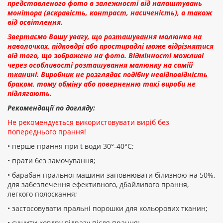
представленого фото в залежності від налаштувань
монітора (яскравість, контраст, насиченість), а також
від освітлення.
Звертаємо Вашу увагу, що розташування малюнка на
наволочках, підковдрі або простирадлі може відрізнятися
від того, що зображено на фото. Відмінності можливі
через особливості розташування малюнку на самій
тканині. Виробник не розглядає подібну невідповідність
браком, тому обміну або поверненню такі вироби не
підлягають.
Рекомендації по догляду:
Не рекомендується використовувати виріб без
попереднього прання!
• перше прання при t води 30°-40°C;
• прати без замочування;
• барабан пральної машини заповнювати білизною на 50%,
для забезпечення ефективного, дбайливого прання,
легкого полоскання;
• застосовувати пральні порошки для кольорових тканин;
• сушити ковдру відразу після прання;