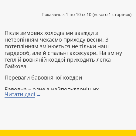
Показано з 1 по 10 із 10 (всього 1 сторінок)
Після зимових холодів ми завжди з
нетерпінням чекаємо приходу весни. З
потеплінням змінюється не тільки наш
гардероб, але й спальні аксесуари. На зміну
теплій вовняній ковдрі приходить легка
байкова.
Переваги бавовняної ковдри
Бавовна – одне з найпопулярніших
Читати далі
натуральних волокон у текстильній
промисловості. Завдяки своїм чудовим
гігієнічним якостям волокно надає літній
ковдрі низку позитивних характеристик:
воно чудово пропускає повітря, забезпечує
вільну вентиляцію, що особливо важливо в