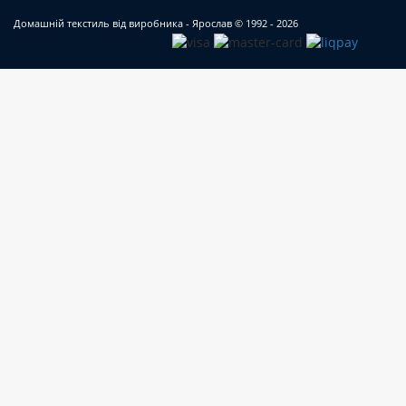
Де можна недорого купити бавовняну
ковдру?
Домашній текстиль від виробника - Ярослав
© 1992 - 2026
Наша компанія «Ярослав» пропонує
жителям Києва та обласних центрів
відвідати фірмові магазини і вибрати якісні
пледи до майбутнього літнього сезону:
виготовлені зі 100% бавовни;
щільністю 365 г/м2;
в широкій лінійці розмірів;
яскравого дизайну і різноманітних
кольорів;
за цінами від виробника.
Ви можете легко і швидко оформити
замовлення ковдри в нашому інтернет-
магазині, а ми з радістю доставимо ваш
плед в будь-який населений пункт України.