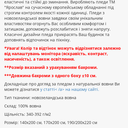
еластичні та стійкі до зминання. Виробляють пледи ТМ
"Ярослав" на сучасному європейському обладнанні під
строгим контролем якості кожної одиниці. Пледи з
ПРОДОВЖИТИ
новозеландської вовни завдяки своїм унікальним
властивостям огорнуть Вас особливим комфортом і
затишком, допоможуть розслабитися і зняти напругу.
Класичні дизайни пледа прикрасять Ваш будинок та
доповнять відпочинок на пікніку.
*Увага! Колір та відтінок можуть відрізнятися залежно
від налаштувань монітора (яскравість, контраст,
насиченість), а також освітлення.
**Розмір вказаний з урахуванням бахроми.
***Довжина бахроми з одного боку ±10 см.
Докладніше про догляд за пледом з натуральної вовни Ви
можете дізнатися
у статті< /a> на нашому сайті.
Тип тканини: новозеландська вовна
Склад: 100% вовна
Щільність: 340-392 г/м2
Розмір: 140х200 см, 170х200 см, 190/200х220 см