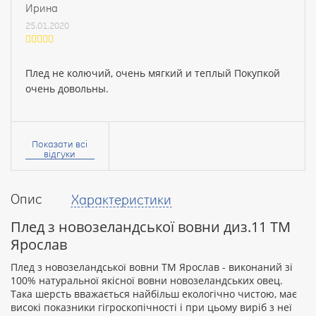
Ирина
25.01.2020
Плед не колючий, очень мягкий и теплый Покупкой
очень довольны.
Ваше
ім’я:
Показати всі
відгуки
Опис
Характеристики
Ваш
відгук
Плед з новозеландської вовни диз.11 ТМ
Ярослав
Плед з новозеландської вовни ТМ Ярослав - виконаний зі
100% натуральної якісної вовни новозеландських овец.
Така шерсть вважається найбільш екологічно чистою, має
Рейтинг:
високі показники гігроскопічності і при цьому виріб з неї