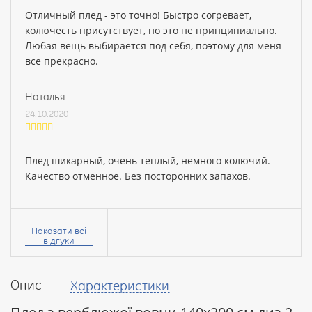
Отличный плед - это точно! Быстро согревает,
колючесть присутствует, но это не принципиально.
Любая вещь выбирается под себя, поэтому для меня
все прекрасно.
Наталья
24.10.2020
Плед шикарный, очень теплый, немного колючий.
Качество отменное. Без посторонних запахов.
Ваше
ім’я:
Показати всі
відгуки
Опис
Характеристики
Ваш
відгук