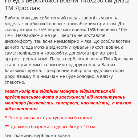
Плед з верблюжої вовни 140х200 см диз.2
ТМ Ярослав
Вибираючи для себе теплий плед - зверніть увагу на
модель з верблюжої вовни з привабливим принтом. До
складу входить 75% верблюжої вовни, 15% бавовни і 10%
Рейтинг:
ПАН. Незважаючи на це - шерсть не доставляє
дискомфорту, так вона неймовірно м'яка. До особливостей
даного пледа можна віднести лікувальні якості вовни, а
саме: поліпшення кровообігу, допомога при артриті,
ПРОДОВЖИТИ
артрозі, ревматизмі. Плед з верблюжої вовни ТМ «Ярослав»
стане приємним і корисним подарунком для Ваших
близьких і друзів. Прекрасний вибір для будь-якої пори
року: взимку під ним Вам не буде холодно, а влітку
спекотно.
Увага! Колір та відтінок можуть відрізнятися від
представленого фото в залежності від налаштувань
монітора (яскравість, контраст, насиченість), а також
від освітлення.
* Розмір вказано з урахуванням бахроми
** Довжина бахроми з одного боку ± 10 см
Тип тканини: верблюжа вовна