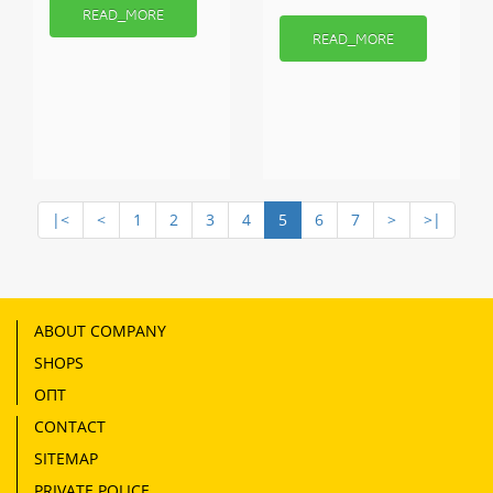
READ_MORE
READ_MORE
|<
<
1
2
3
4
5
6
7
>
>|
ABOUT COMPANY
SHOPS
ОПТ
CONTACT
SITEMAP
PRIVATE POLICE