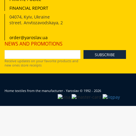
FINANCIAL REPORT
04074
,
Kyiv, Ukraine
street. Anvtozavodskaya, 2
order@yaroslav.ua
NEWS AND PROMOTIONS
Receive updates on your favorite products and
new ones store receipts
Home textiles from the manufacturer - Yaroslav
© 1992 - 2026