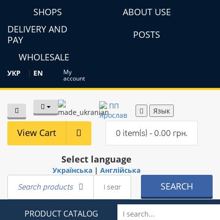
SHOPS
ABOUT USE
DELIVERY AND
POSTS
PAY
WHOLESALE
My
УКР
|
EN
account
Язык
View Cart
0 item(s) - 0.00 грн.
Select language
Українська
|
Англійська
SEARCH
Search products
PRODUCT CATALOG