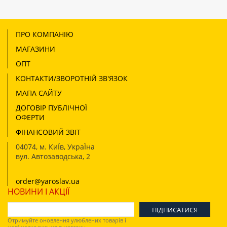
ПРО КОМПАНІЮ
МАГАЗИНИ
ОПТ
КОНТАКТИ/ЗВОРОТНІЙ ЗВ'ЯЗОК
МАПА САЙТУ
ДОГОВІР ПУБЛІЧНОЇ
ОФЕРТИ
ФІНАНСОВИЙ ЗВІТ
04074
,
м. КиЇв, УкраЇна
вул. Автозаводська, 2
order@yaroslav.ua
НОВИНИ І АКЦІЇ
Отримуйте оновлення улюблених товарів і