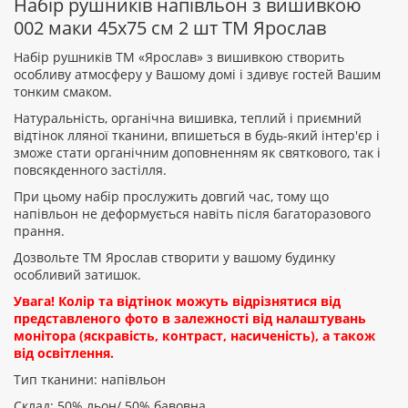
Набір рушників напівльон з вишивкою
002 маки 45х75 см 2 шт ТМ Ярослав
Набір рушників ТМ «Ярослав» з вишивкою створить
особливу атмосферу у Вашому домі і здивує гостей Вашим
тонким смаком.
Рейтинг:
Натуральність, органічна вишивка, теплий і приємний
відтінок лляної тканини, впишеться в будь-який інтер'єр і
зможе стати органічним доповненням як святкового, так і
повсякденного застілля.
ПРОДОВЖИТИ
При цьому набір прослужить довгий час, тому що
напівльон не деформується навіть після багаторазового
прання.
Дозвольте ТМ Ярослав створити у вашому будинку
особливий затишок.
Увага! Колір та відтінок можуть відрізнятися від
представленого фото в залежності від налаштувань
монітора (яскравість, контраст, насиченість), а також
від освітлення.
Тип тканини: напівльон
Склад: 50% льон/ 50% бавовна